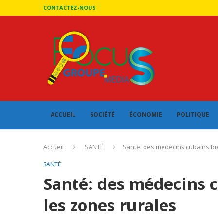
CONTACTEZ-NOUS
ACCUEIL
SOCIÉTÉ
ÉCONOMIE
POLITIQUE
Accueil
SANTÉ
Santé: des médecins cubains bie
SANTÉ
Santé: des médecins 
les zones rurales