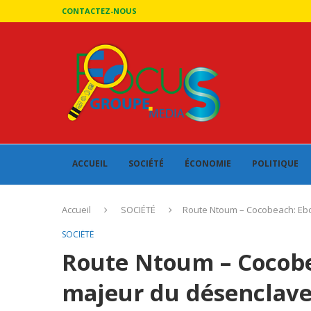
CONTACTEZ-NOUS
ACCUEIL
SOCIÉTÉ
ÉCONOMIE
POLITIQUE
Accueil
SOCIÉTÉ
Route Ntoum – Cocobeach: Ebo
SOCIÉTÉ
Route Ntoum – Cocobe
majeur du désenclave