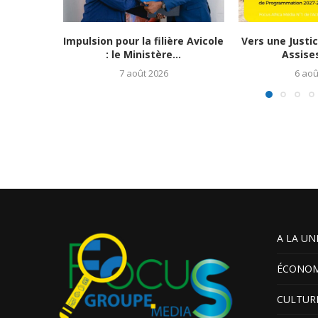
Impulsion pour la filière Avicole
Vers une Justi
: le Ministère...
Assises
7 août 2026
6 aoû
A LA UN
ÉCONOM
CULTUR