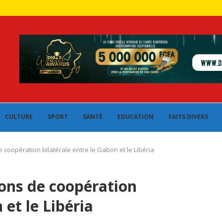
CULTURE
SPORT
SANTÉ
EDUCATION
FAITS DIVERS
coopération bilatérale entre le Gabon et le Libéria
ons de coopération
 et le Libéria