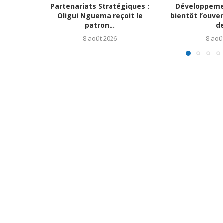
Partenariats Stratégiques :
Développemen
Oligui Nguema reçoit le
bientôt l’ouve
patron...
de
8 août 2026
8 aoû