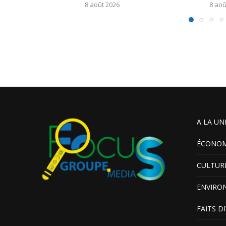
8 août 2026
8 aoû
A LA UN
ÉCONOM
CULTUR
ENVIRO
FAITS D