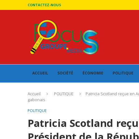
CONTACTEZ-NOUS
ACCUEIL
SOCIÉTÉ
ÉCONOMIE
POLITIQUE
Accueil
POLITIQUE
Patricia Scotland reçue en 
gabonais
POLITIQUE
Patricia Scotland reç
Président de la Répu