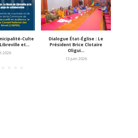
icipalité-Culte
Dialogue État-Église : Le
Abus
ibreville et...
Président Brice Clotaire
escroq
Oligui...
et 2026
13 juin 2026