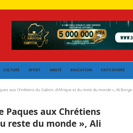
CULTURE
SPORT
SANTÉ
EDUCATION
FAITS DIVERS
ques aux Chrétiens du Gabon, d’Afrique et du reste du monde », Ali Bong
de Paques aux Chrétiens
u reste du monde », Ali