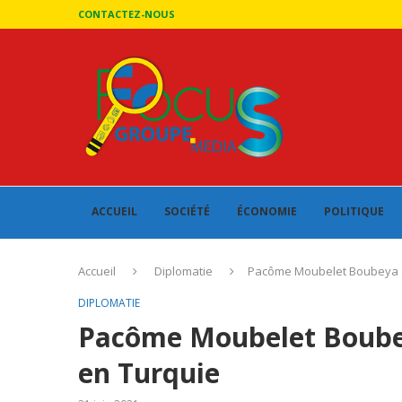
CONTACTEZ-NOUS
ACCUEIL
SOCIÉTÉ
ÉCONOMIE
POLITIQUE
Accueil
Diplomatie
Pacôme Moubelet Boubeya a
DIPLOMATIE
Pacôme Moubelet Boube
en Turquie