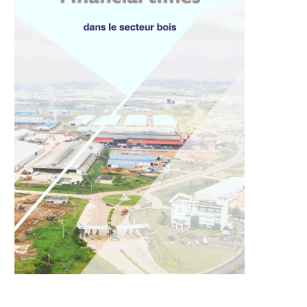
n et la Sierra Leone
Diplomatie: après Accra et
namisent leurs...
Banjul, Oligui Nguema mise...
4 août 2026
3 août 2026