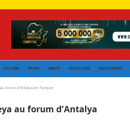
CULTURE
SPORT
SANTÉ
EDUCATION
FAITS DIVERS
u forum d’Antalya en Turquie
ya au forum d’Antalya