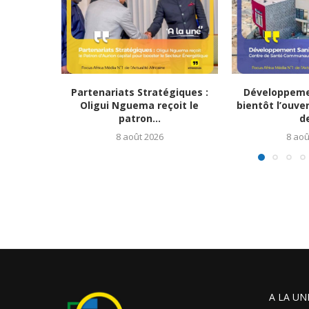
Partenariats Stratégiques :
Développemen
Oligui Nguema reçoit le
bientôt l’ouve
patron...
de
8 août 2026
8 aoû
A LA UN