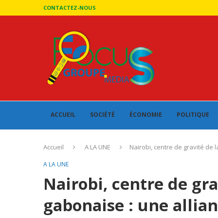
CONTACTEZ-NOUS
ACCUEIL
SOCIÉTÉ
ÉCONOMIE
POLITIQUE
Accueil
A LA UNE
Nairobi, centre de gravité de 
A LA UNE
Nairobi, centre de gra
gabonaise : une allian