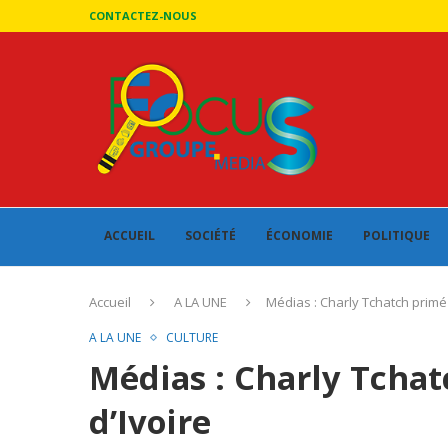
CONTACTEZ-NOUS
ACCUEIL
SOCIÉTÉ
ÉCONOMIE
POLITIQUE
Accueil
A LA UNE
Médias : Charly Tchatch primé 
A LA UNE
CULTURE
Médias : Charly Tchat
d’Ivoire