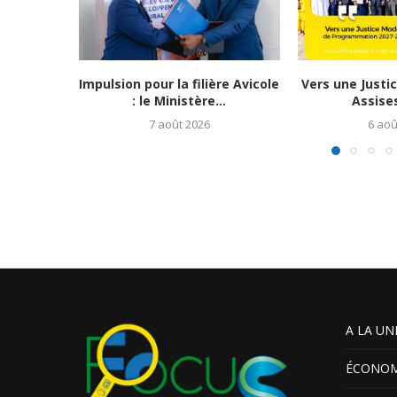
Impulsion pour la filière Avicole
Vers une Justi
: le Ministère...
Assises
7 août 2026
6 aoû
A LA UN
ÉCONOM