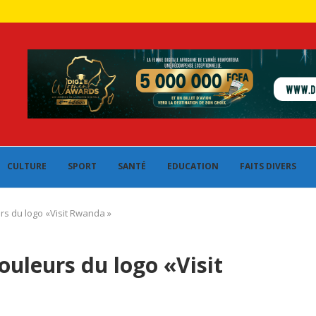
CULTURE
SPORT
SANTÉ
EDUCATION
FAITS DIVERS
rs du logo «Visit Rwanda »
ouleurs du logo «Visit