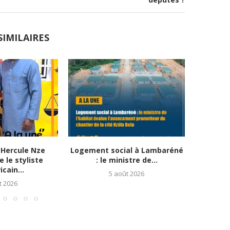
SIMILAIRES
Hercule Nze
Logement social à Lambaréné
Apothéo
 le styliste
: le ministre de...
Ab
cain...
5 août 2026
t 2026