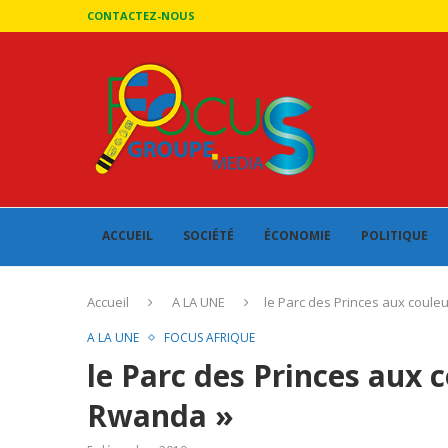
CONTACTEZ-NOUS
ACCUEIL
SOCIÉTÉ
ÉCONOMIE
POLITIQUE
Accueil
A LA UNE
le Parc des Princes aux couleu
A LA UNE
FOCUS AFRIQUE
le Parc des Princes aux c
Rwanda »