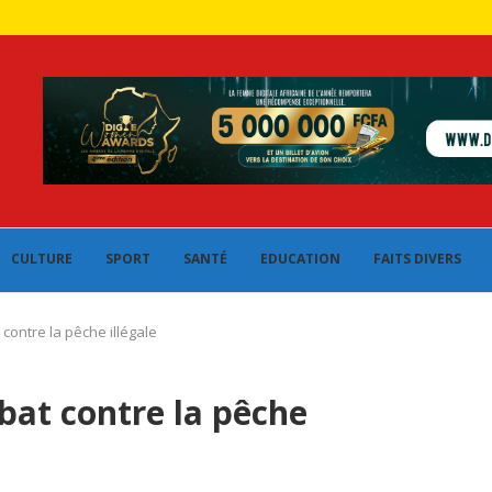
CULTURE
SPORT
SANTÉ
EDUCATION
FAITS DIVERS
contre la pêche illégale
bat contre la pêche