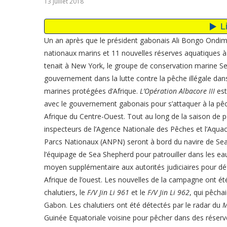
13 juillet 2018
Un an après que le président gabonais Ali Bongo Ondim
nationaux marins et 11 nouvelles réserves aquatiques à
tenait à New York, le groupe de conservation marine S
gouvernement dans la lutte contre la pêche illégale dans
marines protégées d’Afrique.
L’Opération Albacore III
est
avec le gouvernement gabonais pour s’attaquer à la pêch
Afrique du Centre-Ouest. Tout au long de la saison de 
inspecteurs de l’Agence Nationale des Pêches et l’Aquac
Parcs Nationaux (ANPN) seront à bord du navire de Sea
l’équipage de Sea Shepherd pour patrouiller dans les eau
moyen supplémentaire aux autorités judiciaires pour défe
Afrique de l’ouest. Les nouvelles de la campagne ont été
chalutiers, le
F/V Jin Li 961
et le
F/V Jin Li 962
, qui pêcha
Gabon. Les chalutiers ont été détectés par le radar du
M
Guinée Equatoriale voisine pour pêcher dans des réserv