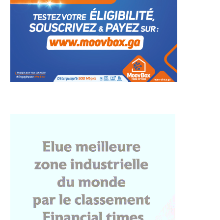
neté maritime : Saisie
Libreville: au Pk12 Edgard
 20 tonnes de...
Moukoumbi a tout bousillé,...
23 juillet 2026
21 juillet 2026