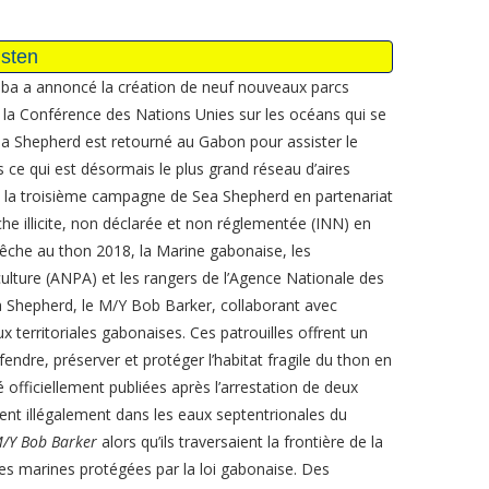
ba a annoncé la création de neuf nouveaux parcs
 la Conférence des Nations Unies sur les océans qui se
ea Shepherd est retourné au Gabon pour assister le
 ce qui est désormais le plus grand réseau d’aires
 la troisième campagne de Sea Shepherd en partenariat
e illicite, non déclarée et non réglementée (INN) en
pêche au thon 2018, la Marine gabonaise, les
ulture (ANPA) et les rangers de l’Agence Nationale des
 Shepherd, le M/Y Bob Barker, collaborant avec
x territoriales gabonaises. Ces patrouilles offrent un
ndre, préserver et protéger l’habitat fragile du thon en
 officiellement publiées après l’arrestation de deux
ient illégalement dans les eaux septentrionales du
/Y Bob Barker
alors qu’ils traversaient la frontière de la
es marines protégées par la loi gabonaise. Des