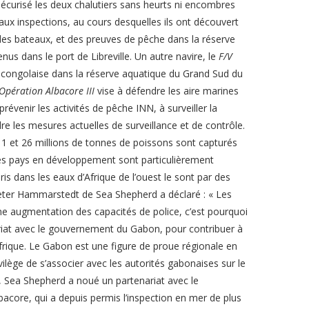
écurisé les deux chalutiers sans heurts ni encombres
aux inspections, au cours desquelles ils ont découvert
 des bateaux, et des preuves de pêche dans la réserve
us dans le port de Libreville. Un autre navire, le
F/V
re congolaise dans la réserve aquatique du Grand Sud du
’Opération Albacore III
vise à défendre les aire marines
venir les activités de pêche INN, à surveiller la
re les mesures actuelles de surveillance et de contrôle.
1 et 26 millions de tonnes de poissons sont capturés
es pays en développement sont particulièrement
is dans les eaux d’Afrique de l’ouest le sont par des
eter Hammarstedt de Sea Shepherd a déclaré : « Les
e augmentation des capacités de police, c’est pourquoi
iat avec le gouvernement du Gabon, pour contribuer à
Afrique. Le Gabon est une figure de proue régionale en
ilège de s’associer avec les autorités gabonaises sur le
6, Sea Shepherd a noué un partenariat avec le
core, qui a depuis permis l’inspection en mer de plus