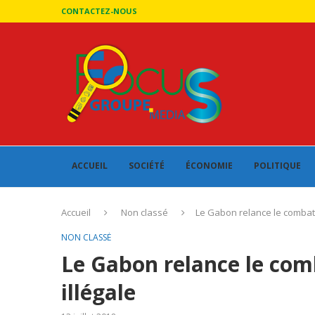
CONTACTEZ-NOUS
ACCUEIL
SOCIÉTÉ
ÉCONOMIE
POLITIQUE
Accueil
Non classé
Le Gabon relance le combat 
NON CLASSÉ
Le Gabon relance le com
illégale