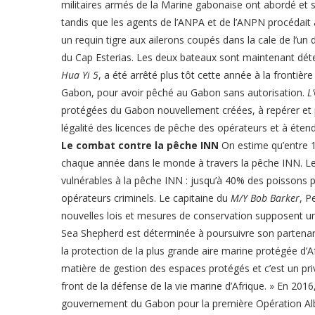
militaires armés de la Marine gabonaise ont abordé et s
tandis que les agents de l’ANPA et de l’ANPN procédait 
un requin tigre aux ailerons coupés dans la cale de l’un
du Cap Esterias. Les deux bateaux sont maintenant déten
Hua Yi 5
, a été arrêté plus tôt cette année à la frontiè
Gabon, pour avoir pêché au Gabon sans autorisation.
L
protégées du Gabon nouvellement créées, à repérer et pré
légalité des licences de pêche des opérateurs et à étend
Le combat contre la pêche INN
On estime qu’entre 1
chaque année dans le monde à travers la pêche INN. L
vulnérables à la pêche INN : jusqu’à 40% des poissons pr
opérateurs criminels. Le capitaine du
M/Y Bob Barker
, P
nouvelles lois et mesures de conservation supposent un
Sea Shepherd est déterminée à poursuivre son partenar
la protection de la plus grande aire marine protégée d’
matière de gestion des espaces protégés et c’est un priv
front de la défense de la vie marine d’Afrique. » En 201
gouvernement du Gabon pour la première Opération Alba