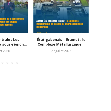
trale : Les
État gabonais – Eramet : le
Souverai
a sous-région...
Complexe Métallurgique...
de
let 2026
27 juillet 2026