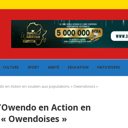
CULTURE
SPORT
SANTÉ
EDUCATION
FAITS DIVERS
ndo en Action en soutien aux populations « Owendoises »
 D’Owendo en Action en
 « Owendoises »