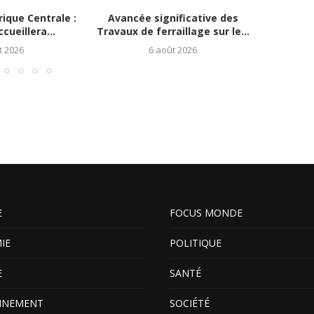
ique Centrale :
Avancée significative des
L’Élan d’
cueillera...
Travaux de ferraillage sur le...
Mahama
t 2026
6 août 2026
E
FOCUS MONDE
IE
POLITIQUE
E
SANTÉ
NNEMENT
SOCIÉTÉ