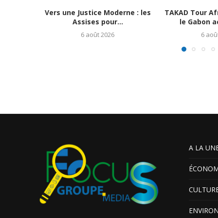
Vers une Justice Moderne : les
TAKAD Tour Afr
Assises pour...
le Gabon ac
6 août 2026
6 aoû
A LA UN
ÉCONOM
CULTUR
ENVIRO