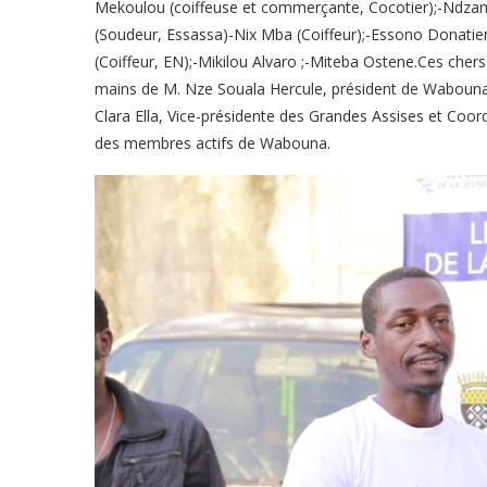
Mekoulou (coiffeuse et commerçante, Cocotier);-Ndzan
(Soudeur, Essassa)-Nix Mba (Coiffeur);-Essono Donatie
(Coiffeur, EN);-Mikilou Alvaro ;-Miteba Ostene.Ces ch
mains de M. Nze Souala Hercule, président de Wabouna e
Clara Ella, Vice-présidente des Grandes Assises et Coord
des membres actifs de Wabouna.