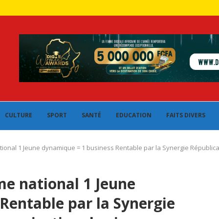
CULTURE
SPORT
SANTÉ
EDUCATION
FAITS DIVERS
onal 1 Jeune dynamique = 1 business Rentable par la Synergie Républica
 national 1 Jeune
Rentable par la Synergie