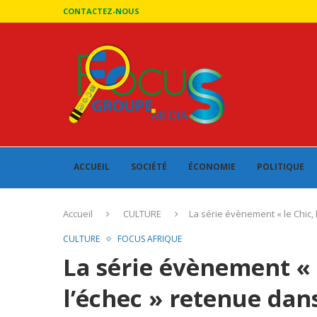
CONTACTEZ-NOUS
ACCUEIL
SOCIÉTÉ
ÉCONOMIE
POLITIQUE
Accueil
CULTURE
La série évènement « le Chic, l
CULTURE
FOCUS AFRIQUE
La série évènement « l
l’échec » retenue dans 