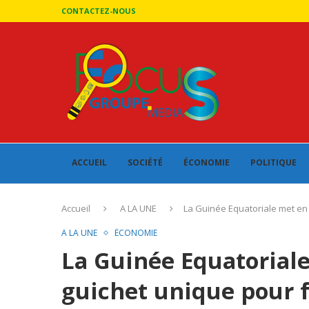
CONTACTEZ-NOUS
ACCUEIL
SOCIÉTÉ
ÉCONOMIE
POLITIQUE
Accueil
A LA UNE
La Guinée Equatoriale met en p
A LA UNE
ÉCONOMIE
La Guinée Equatorial
guichet unique pour fa