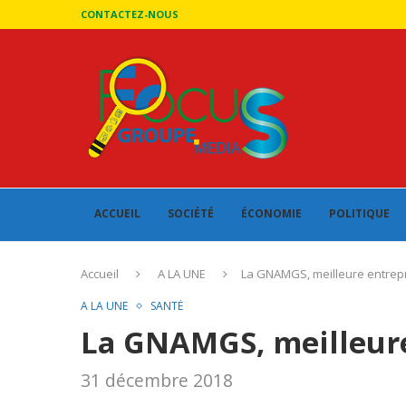
CONTACTEZ-NOUS
ACCUEIL
SOCIÉTÉ
ÉCONOMIE
POLITIQUE
Accueil
A LA UNE
La GNAMGS, meilleure entrepr
A LA UNE
SANTÉ
La GNAMGS, meilleure
31 décembre 2018