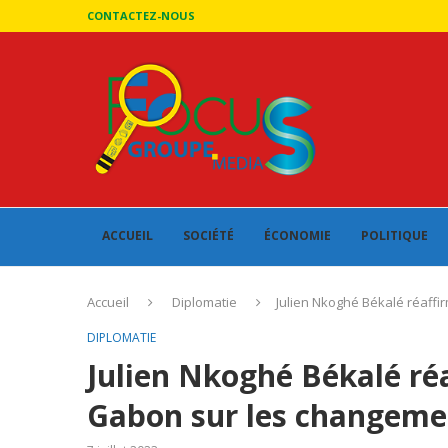
CONTACTEZ-NOUS
ACCUEIL
SOCIÉTÉ
ÉCONOMIE
POLITIQUE
Accueil
Diplomatie
Julien Nkoghé Békalé réaffi
DIPLOMATIE
Julien Nkoghé Békalé réa
Gabon sur les changeme