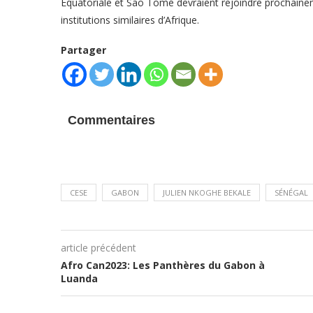
Équatoriale et Sao Tomé devraient rejoindre prochaine
institutions similaires d’Afrique.
Partager
Commentaires
CESE
GABON
JULIEN NKOGHE BEKALE
SÉNÉGAL
article précédent
Afro Can2023: Les Panthères du Gabon à
Luanda