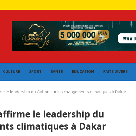
CULTURE
SPORT
SANTÉ
EDUCATION
FAITS DIVERS
rme le leadership du Gabon sur les changements climatiques à Dakar
ffirme le leadership du
nts climatiques à Dakar