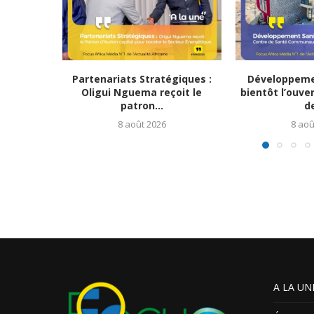
Partenariats Stratégiques :
Développemen
Oligui Nguema reçoit le
bientôt l’ouve
patron...
de
8 août 2026
8 aoû
A LA UN