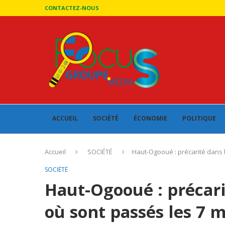
CONTACTEZ-NOUS
ACCUEIL
SOCIÉTÉ
ÉCONOMIE
POLITIQUE
Accueil
SOCIÉTÉ
Haut-Ogooué : précarité dans l
SOCIÉTÉ
Haut-Ogooué : précarit
où sont passés les 7 m