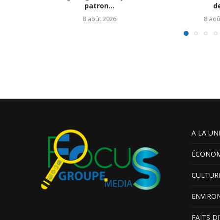
patron...
de
8 août 2026
8 aoû
A LA UN
ÉCONOM
CULTUR
ENVIRO
FAITS D