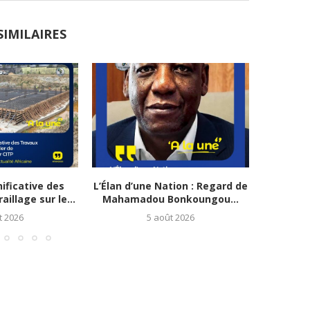
SIMILAIRES
ificative des
L’Élan d’une Nation : Regard de
Renaissa
illage sur le...
Mahamadou Bonkoungou...
Mvett
t 2026
5 août 2026