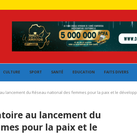
CULTURE
SPORT
SANTÉ
EDUCATION
FAITS DIVERS
 au lancement du Réseau national des femmes pour la paix et le dévelop
atoire au lancement du
mes pour la paix et le