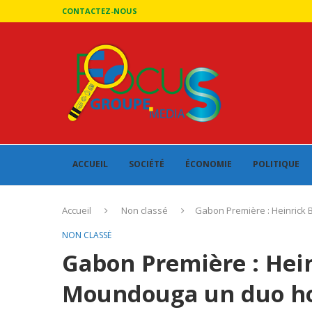
CONTACTEZ-NOUS
ACCUEIL
SOCIÉTÉ
ÉCONOMIE
POLITIQUE
Accueil
Non classé
Gabon Première : Heinrick 
NON CLASSÉ
Gabon Première : Hein
Moundouga un duo ho