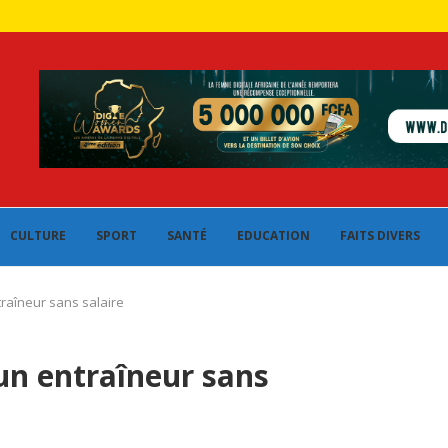
CULTURE
SPORT
SANTÉ
EDUCATION
FAITS DIVERS
traîneur sans salaire
un entraîneur sans