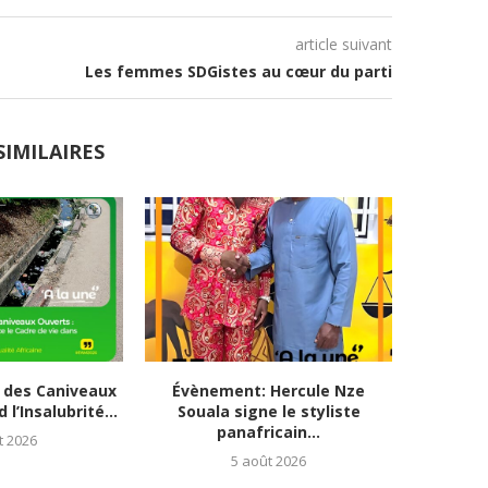
article suivant
Les femmes SDGistes au cœur du parti
SIMILAIRES
 des Caniveaux
Évènement: Hercule Nze
Logemen
l’Insalubrité...
Souala signe le styliste
: 
panafricain...
t 2026
5 août 2026