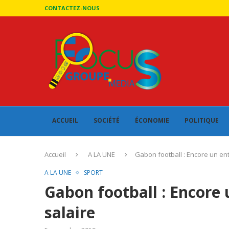
CONTACTEZ-NOUS
ACCUEIL
SOCIÉTÉ
ÉCONOMIE
POLITIQUE
Accueil
A LA UNE
Gabon football : Encore un en
A LA UNE
SPORT
Gabon football : Encore 
salaire