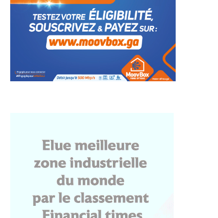
t social à Lambaréné
Apothéose ouest-africaine à
le ministre de...
Abidjan : le couple
présidentiel...
5 août 2026
5 août 2026