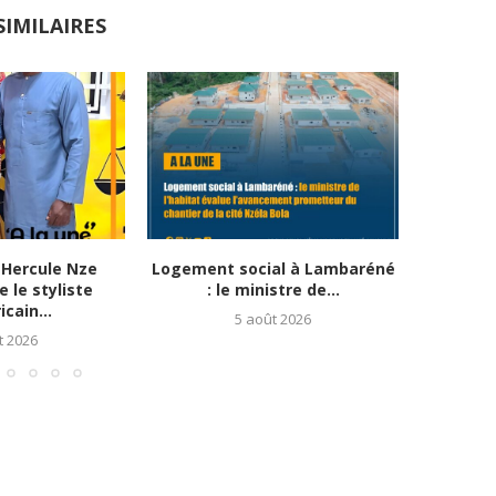
SIMILAIRES
Hercule Nze
Logement social à Lambaréné
Apothéo
 le styliste
: le ministre de...
Ab
cain...
5 août 2026
t 2026