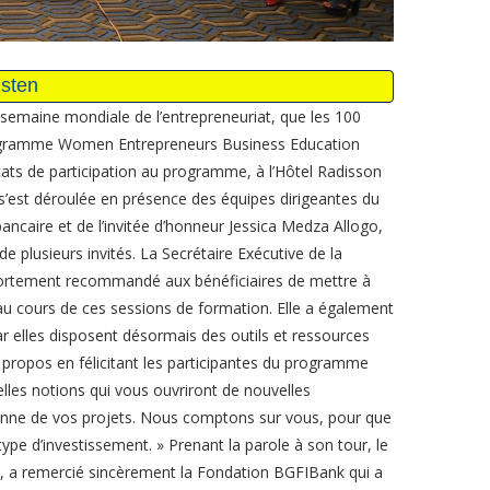
 semaine mondiale de l’entrepreneuriat, que les 100
programme Women Entrepreneurs Business Education
cats de participation au programme, à l’Hôtel Radisson
s s’est déroulée en présence des équipes dirigeantes du
ancaire et de l’invitée d’honneur Jessica Medza Allogo,
e plusieurs invités. La Secrétaire Exécutive de la
tement recommandé aux bénéficiaires de mettre à
 au cours de ces sessions de formation. Elle a également
r elles disposent désormais des outils et ressources
propos en félicitant les participantes du programme
lles notions qui vous ouvriront de nouvelles
ienne de vos projets. Nous comptons sur vous, pour que
pe d’investissement. » Prenant la parole à son tour, le
, a remercié sincèrement la Fondation BGFIBank qui a