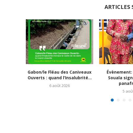
ARTICLES 
Gabon/le Fléau des Caniveaux
Évènement: 
Ouverts : quand l’Insalubrité...
Souala signe
panafri
6 août 2026
5 aoû