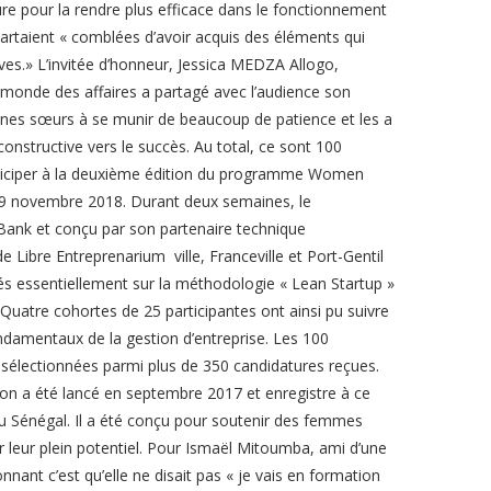
ure pour la rendre plus efficace dans le fonctionnement
partaient « comblées d’avoir acquis des éléments qui
ives.» L’invitée d’honneur, Jessica MEDZA Allogo,
 monde des affaires a partagé avec l’audience son
 jeunes sœurs à se munir de beaucoup de patience et les a
structive vers le succès. Au total, ce sont 100
rticiper à la deuxième édition du programme Women
9 novembre 2018. Durant deux semaines, le
nk et conçu par son partenaire technique
 Libre Entreprenarium ville, Franceville et Port-Gentil
és essentiellement sur la méthodologie « Lean Startup »
. Quatre cohortes de 25 participantes ont ainsi pu suivre
ondamentaux de la gestion d’entreprise. Les 100
 sélectionnées parmi plus de 350 candidatures reçues.
 a été lancé en septembre 2017 et enregistre à ce
 du Sénégal. Il a été conçu pour soutenir des femmes
r leur plein potentiel. Pour Ismaël Mitoumba, ami d’une
onnant c’est qu’elle ne disait pas « je vais en formation