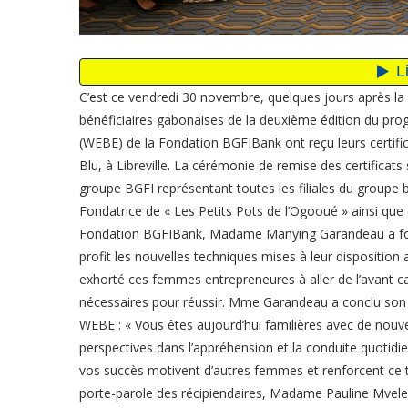
C’est ce vendredi 30 novembre, quelques jours après la
bénéficiaires gabonaises de la deuxième édition du 
(WEBE) de la Fondation BGFIBank ont reçu leurs certifi
Blu, à Libreville. La cérémonie de remise des certificat
groupe BGFI représentant toutes les filiales du groupe b
Fondatrice de « Les Petits Pots de l’Ogooué » ainsi que d
Fondation BGFIBank, Madame Manying Garandeau a for
profit les nouvelles techniques mises à leur disposition
exhorté ces femmes entrepreneures à aller de l’avant ca
nécessaires pour réussir. Mme Garandeau a conclu son 
WEBE : « Vous êtes aujourd’hui familières avec de nouve
perspectives dans l’appréhension et la conduite quotid
vos succès motivent d’autres femmes et renforcent ce ty
porte-parole des récipiendaires, Madame Pauline Mvele