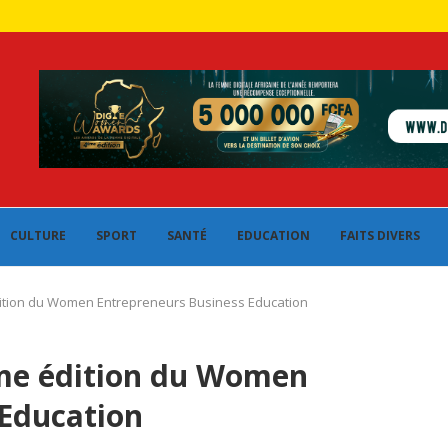
CULTURE
SPORT
SANTÉ
EDUCATION
FAITS DIVERS
dition du Women Entrepreneurs Business Education
ème édition du Women
 Education