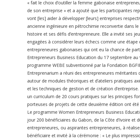
« fait le choix d’outiller la femme gabonaise entreprene
de son entreprise » et a ajouté que les participantes re
vont [les] aider à développer [leurs] entreprises respect
ancienne ingénieure en pétrochimie reconvertie dans le
histoire et ses défis d’entrepreneure. Elle a invité ses
engagées à considérer leurs échecs comme une étape con
entrepreneures gabonaises qui ont eu la chance de pa
Entrepreneurs Business Education du 17 septembre au 
programme WEBE subventionné par la Fondation BGFIBa
Entreprenarium a réuni des entrepreneures méritantes de
autour de modules théoriques et d’ateliers pratiques ax
et les techniques de gestion et de création d’entreprise
un curriculum de 20 cours pratiques sur les principes f
porteuses de projets de cette deuxième édition ont été
Le programme Women Entrepreneurs Business Education
jour 200 bénéficiaires du Gabon, de la Côte d’Ivoire et
entrepreneures, ou aspirantes entrepreneures, à réalise
bénéficiaire et invité à la cérémonie : « Le plus impressi