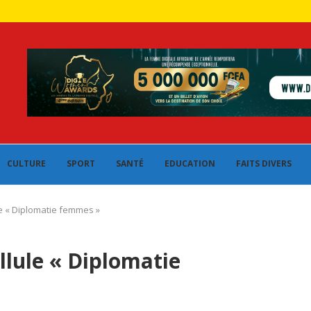
CULTURE
SPORT
SANTÉ
EDUCATION
FAITS DIVERS
le « Diplomatie femmes »
ellule « Diplomatie