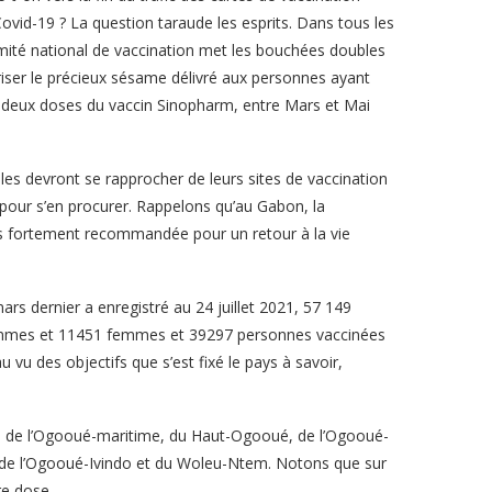
Covid-19 ? La question taraude les esprits. Dans tous les
mité national de vaccination met les bouchées doubles
iser le précieux sésame délivré aux personnes ayant
 deux doses du vaccin Sinopharm, entre Mars et Mai
elles devront se rapprocher de leurs sites de vaccination
 pour s’en procurer. Rappelons qu’au Gabon, la
ais fortement recommandée pour un retour à la vie
s dernier a enregistré au 24 juillet 2021, 57 149
ommes et 11451 femmes et 39297 personnes vaccinées
u vu des objectifs que s’est fixé le pays à savoir,
re, de l’Ogooué-maritime, du Haut-Ogooué, de l’Ogooué-
de l’Ogooué-Ivindo et du Woleu-Ntem. Notons que sur
re dose.