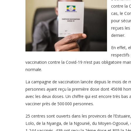
contre la 
cas, le Co
pour sécur
reçues les
dernier.
En effet, 
respectifs
vaccination contre la Covid-19 n’est pas obligatoire m
normale.
La campagne de vaccination lancée depuis le mois de mar
personnes ayant reçu la première dose dont 45698 h
avec les deux doses. Un chiffre qui est encore très bas a
vacciner près de 500 000 personnes.
25 centres sont ouverts dans les provinces de l’Estuai
Lolo, de la Nyanga, de la Ngounié, du Moyen-Ogooué, 
1 244 vaccinés, 439 ont reçu la 2ème dose et 805 la 1è