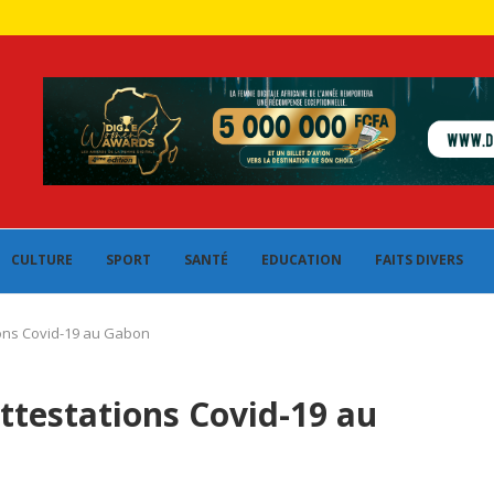
CULTURE
SPORT
SANTÉ
EDUCATION
FAITS DIVERS
tions Covid-19 au Gabon
attestations Covid-19 au