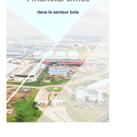
publique : Vers une
Santé publique : Plus de 1000
ie renforcée pour...
cartons de...
9 juillet 2026
8 juillet 2026