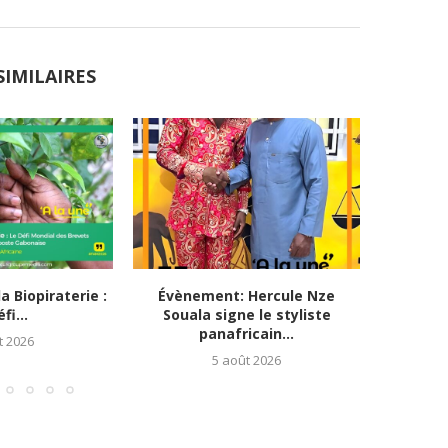
SIMILAIRES
 Biopiraterie :
Évènement: Hercule Nze
Devo
fi...
Souala signe le styliste
excellenc
panafricain...
t 2026
5 août 2026