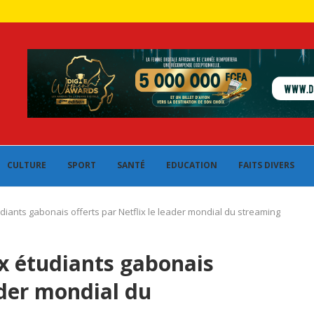
CULTURE
SPORT
SANTÉ
EDUCATION
FAITS DIVERS
iants gabonais offerts par Netflix le leader mondial du streaming
x étudiants gabonais
ader mondial du