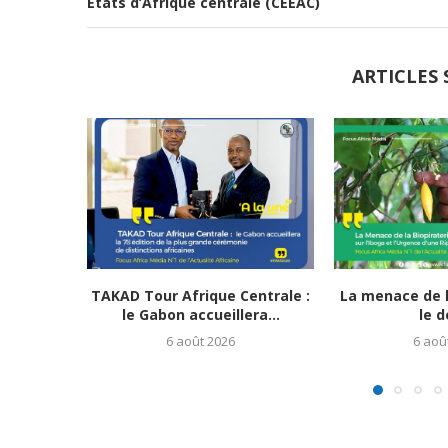
Etats d’Afrique centrale (CEEAC)
ARTICLES 
TAKAD Tour Afrique Centrale :
La menace de la
le Gabon accueillera...
le dé
6 août 2026
6 aoû