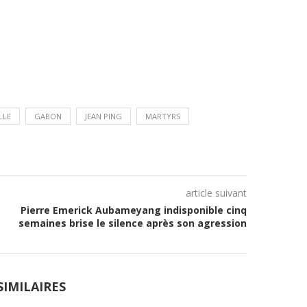
LLE
GABON
JEAN PING
MARTYRS
article suivant
Pierre Emerick Aubameyang indisponible cinq
semaines brise le silence après son agression
SIMILAIRES