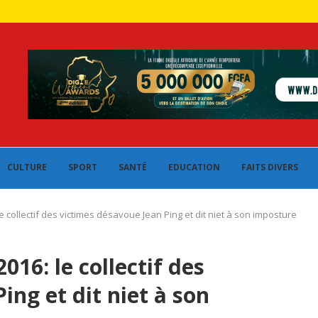
CULTURE
SPORT
SANTÉ
EDUCATION
FAITS DIVERS
le collectif des victimes désavoue Jean Ping et dit niet à son imposture
016: le collectif des
ing et dit niet à son