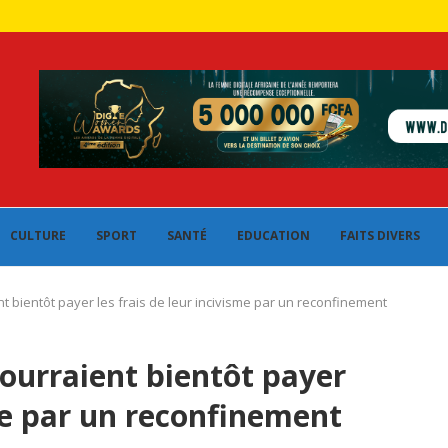
CULTURE
SPORT
SANTÉ
EDUCATION
FAITS DIVERS
nt bientôt payer les frais de leur incivisme par un reconfinement
pourraient bientôt payer
sme par un reconfinement