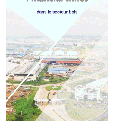
publique : Vers une
Santé publique : Plus de 1000
ie renforcée pour...
cartons de...
9 juillet 2026
8 juillet 2026