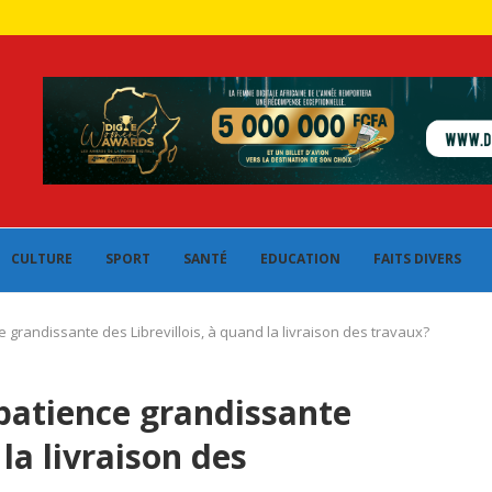
CULTURE
SPORT
SANTÉ
EDUCATION
FAITS DIVERS
ce grandissante des Librevillois, à quand la livraison des travaux?
mpatience grandissante
 la livraison des