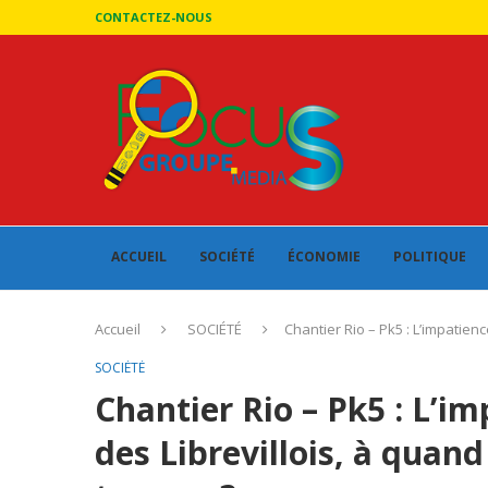
CONTACTEZ-NOUS
ACCUEIL
SOCIÉTÉ
ÉCONOMIE
POLITIQUE
Accueil
SOCIÉTÉ
Chantier Rio – Pk5 : L’impatien
SOCIÉTÉ
Chantier Rio – Pk5 : L’i
des Librevillois, à quand