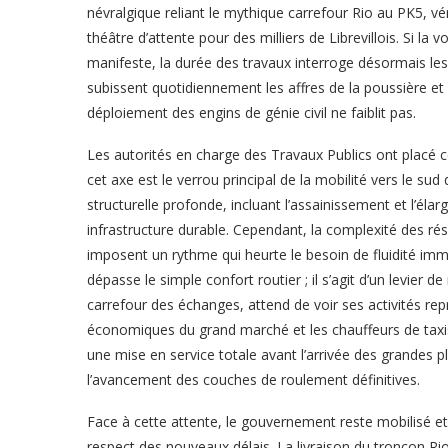
névralgique reliant le mythique carrefour Rio au PK5, 
théâtre d’attente pour des milliers de Librevillois. Si la
manifeste, la durée des travaux interroge désormais les
subissent quotidiennement les affres de la poussière et 
déploiement des engins de génie civil ne faiblit pas.
Les autorités en charge des Travaux Publics ont placé c
cet axe est le verrou principal de la mobilité vers le sud 
structurelle profonde, incluant l’assainissement et l’él
infrastructure durable. Cependant, la complexité des ré
imposent un rythme qui heurte le besoin de fluidité imm
dépasse le simple confort routier ; il s’agit d’un levier 
carrefour des échanges, attend de voir ses activités rep
économiques du grand marché et les chauffeurs de taxis
une mise en service totale avant l’arrivée des grandes 
l’avancement des couches de roulement définitives.
Face à cette attente, le gouvernement reste mobilisé et 
respect des nouveaux délais. La livraison du tronçon 