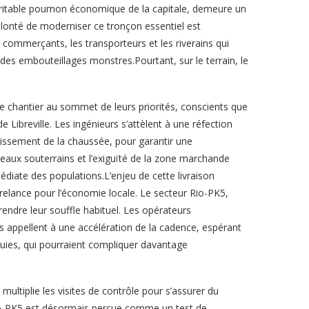
véritable poumon économique de la capitale, demeure un
 volonté de moderniser ce tronçon essentiel est
 commerçants, les transporteurs et les riverains qui
des embouteillages monstres.Pourtant, sur le terrain, le
e chantier au sommet de leurs priorités, conscients que
de Libreville. Les ingénieurs s’attèlent à une réfection
argissement de la chaussée, pour garantir une
seaux souterrains et l’exiguïté de la zone marchande
édiate des populations.L’enjeu de cette livraison
de relance pour l’économie locale. Le secteur Rio-PK5,
rendre leur souffle habituel. Les opérateurs
 appellent à une accélération de la cadence, espérant
pluies, qui pourraient compliquer davantage
multiplie les visites de contrôle pour s’assurer du
Rio-PK5 est désormais perçue comme un test de