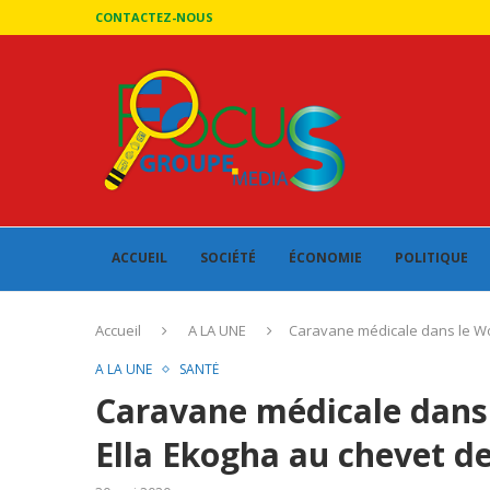
CONTACTEZ-NOUS
ACCUEIL
SOCIÉTÉ
ÉCONOMIE
POLITIQUE
Accueil
A LA UNE
Caravane médicale dans le Wo
A LA UNE
SANTÉ
Caravane médicale dans 
Ella Ekogha au chevet d