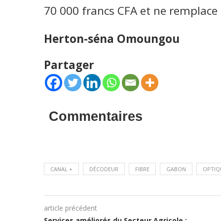
70 000 francs CFA et ne remplace 
Herton-séna Omoungou
Partager
Commentaires
CANAL +
DÉCODEUR
FIBRE
GABON
OPTIQ
article précédent
Services améliorés du Secteur Agricole :