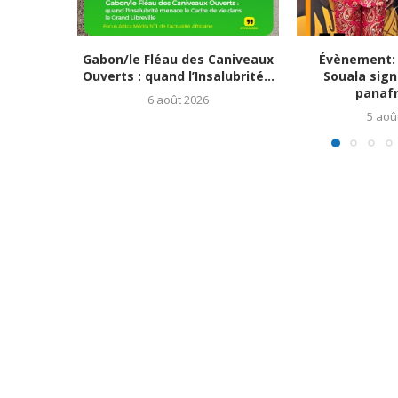
Gabon/le Fléau des Caniveaux
Évènement: 
Ouverts : quand l’Insalubrité...
Souala signe
panafri
6 août 2026
5 aoû