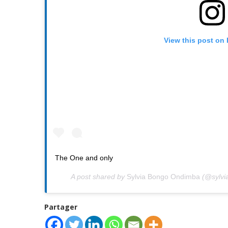
View this post on
The One and only
A post shared by
Sylvia Bongo Ondimba
(@sylvi
Partager