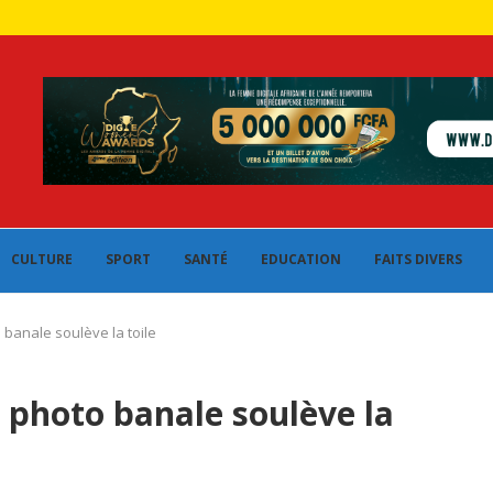
CULTURE
SPORT
SANTÉ
EDUCATION
FAITS DIVERS
banale soulève la toile
photo banale soulève la