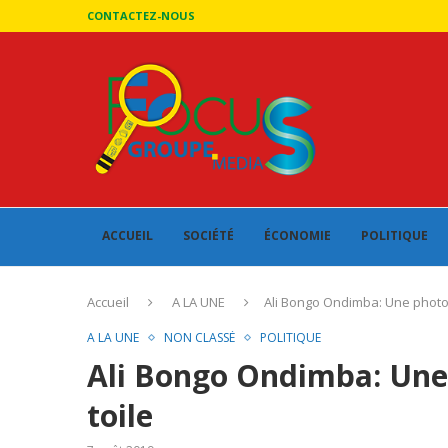
CONTACTEZ-NOUS
ACCUEIL
SOCIÉTÉ
ÉCONOMIE
POLITIQUE
Accueil
A LA UNE
Ali Bongo Ondimba: Une photo 
A LA UNE
NON CLASSÉ
POLITIQUE
Ali Bongo Ondimba: Une 
toile