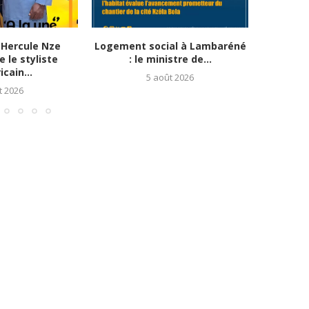
Hercule Nze
Logement social à Lambaréné
Apothéo
 le styliste
: le ministre de...
Ab
cain...
5 août 2026
t 2026