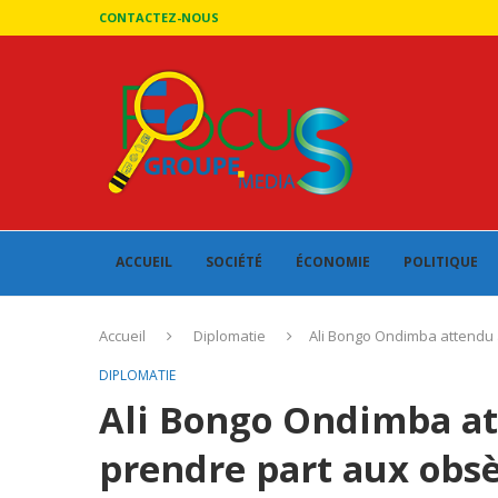
CONTACTEZ-NOUS
ACCUEIL
SOCIÉTÉ
ÉCONOMIE
POLITIQUE
Accueil
Diplomatie
Ali Bongo Ondimba attendu à
DIPLOMATIE
Ali Bongo Ondimba at
prendre part aux obsè