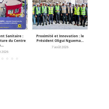
t Sanitaire :
Proximité et Innovation : le
Gabon/le
rture du Centre
Président Oligui Nguema...
Ouverts :
...
7 août 2026
t 2026