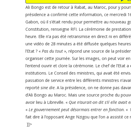
Ali Bongo est de retour à Rabat, au Maroc, pour y pour
présidence a confirmé cette information, ce mercredi 16 
Gabon, où il s’était rendu pour permettre au nouveau
Constitution, renseigne RFI. La cérémonie de prestatio
heure. Elle n’a pas été retransmise en direct ni en différ
une vidéo de 28 minutes a été diffusée quelques heures a
l’Etat ? «
Pas du tout
», répond une source de la présidence
organiser cette journée. Sur les images, on peut voir en
l’entend ouvrir et clore la cérémonie. Le chef de l’Etat 
institutions. Le Conseil des ministres, qui avait été env
passation de service entre les différents ministres n’ava
reporté
sine die
. A la présidence, on ne donne pas dava
d’Ali Bongo au Maroc. Mais une source proche du pouvoi
avoir lieu à Libreville. «
Que n’aurait-on dit s’il elle avait 
«
Le gouvernement peut désormais entrer en fonction
. «
fait dire à l’opposant Ange Nzigou que l’on a assisté ce 
]]>