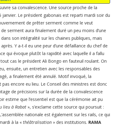
suivre sa convalescence. Une source proche de la
janvier. Le président gabonais est reparti mardi soir du
 gouvernement de prêter serment comme le veut
n de serment aura finalement duré un peu moins d’une
é dans son intégralité sur les chaines publiques, mais
près. Y a-t-il eu une peur d’une défaillance du chef de
 qui évoque plutôt la rapidité avec laquelle il a fallu
 tout cas le président Ali Bongo en fauteuil roulant. On
a eu, ensuite, un entretien avec les responsables des
isagé, a finalement été annulé. Motif invoqué, la
it pas encore eu lieu. Le Conseil des ministres est donc
ntage de précisions sur la durée de la convalescence
r estime que l’essentiel est que la cérémonie ait pu
eu lieu à Rabat
», s’exclame cette source qui poursuit :
 L’assemblée nationale est également sur les rails, ce qui
mardi à la «
théâtralisation
» des institutions.
RAMA