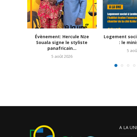
Évènement: Hercule Nze
Logement soci
Souala signe le styliste
: le mini
panafricain...
5 aoû
5 août 2026
A LA UN