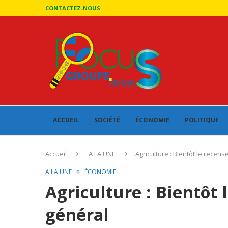
CONTACTEZ-NOUS
ACCUEIL
SOCIÉTÉ
ÉCONOMIE
POLITIQUE
Accueil
A LA UNE
Agriculture : Bientôt le recen
A LA UNE
ÉCONOMIE
Agriculture : Bientôt
général