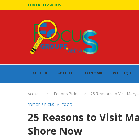
CONTACTEZ-NOUS
ACCUEIL
SOCIÉTÉ
ÉCONOMIE
POLITIQUE
Accueil
Editor's Picks
25 Reasons to Visit Mary
EDITOR'S PICKS
FOOD
25 Reasons to Visit M
Shore Now