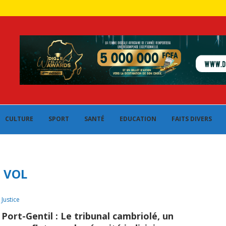
CULTURE
SPORT
SANTÉ
EDUCATION
FAITS DIVERS
:
VOL
Justice
Port-Gentil : Le tribunal cambriolé, un