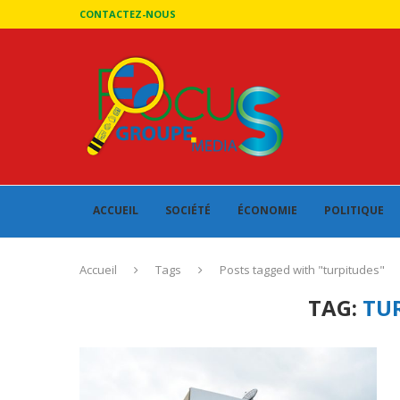
CONTACTEZ-NOUS
ACCUEIL
SOCIÉTÉ
ÉCONOMIE
POLITIQUE
Accueil
Tags
Posts tagged with "turpitudes"
TAG:
TU