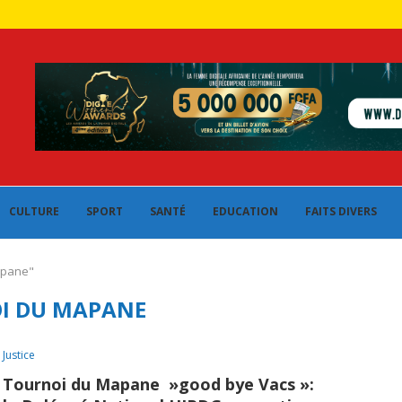
CULTURE
SPORT
SANTÉ
EDUCATION
FAITS DIVERS
apane"
I DU MAPANE
Justice
Tournoi du Mapane »good bye Vacs »: