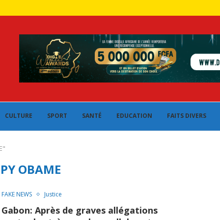
CULTURE
SPORT
SANTÉ
EDUCATION
FAITS DIVERS
E"
PY OBAME
FAKE NEWS
Justice
Gabon: Après de graves allégations