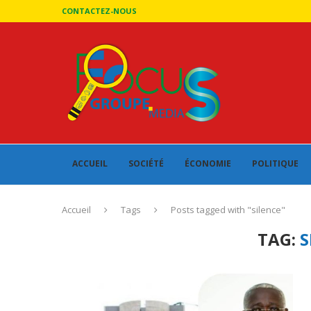
CONTACTEZ-NOUS
ACCUEIL
SOCIÉTÉ
ÉCONOMIE
POLITIQUE
Accueil
Tags
Posts tagged with "silence"
TAG:
S