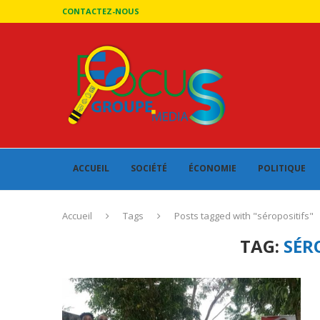
CONTACTEZ-NOUS
ACCUEIL
SOCIÉTÉ
ÉCONOMIE
POLITIQUE
Accueil
Tags
Posts tagged with "séropositifs"
TAG:
SÉR