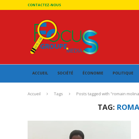
CONTACTEZ-NOUS
ACCUEIL
SOCIÉTÉ
ÉCONOMIE
POLITIQUE
Accueil
Tags
Posts tagged with "romain molin
TAG:
ROMA