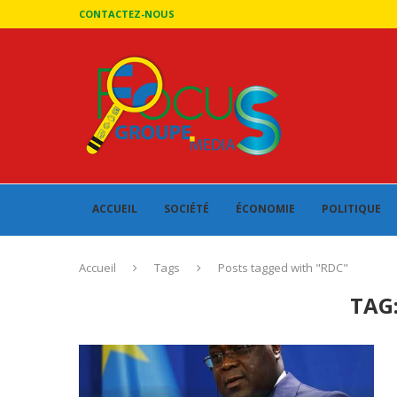
CONTACTEZ-NOUS
ACCUEIL
SOCIÉTÉ
ÉCONOMIE
POLITIQUE
Accueil
Tags
Posts tagged with "RDC"
TAG