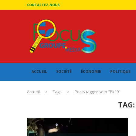
CONTACTEZ-NOUS
ACCUEIL
SOCIÉTÉ
ÉCONOMIE
POLITIQUE
Accueil
Tags
Posts tagged with "Pk19"
TAG