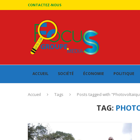
CONTACTEZ-NOUS
ACCUEIL
SOCIÉTÉ
ÉCONOMIE
POLITIQUE
Accueil
Tags
Posts tagged with "Photovoltaïqu
TAG:
PHOT