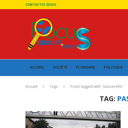
CONTACTEZ-NOUS
ACCUEIL
SOCIÉTÉ
ÉCONOMIE
POLITIQUE
Accueil
Tags
Posts tagged with "passerelle"
TAG:
PA