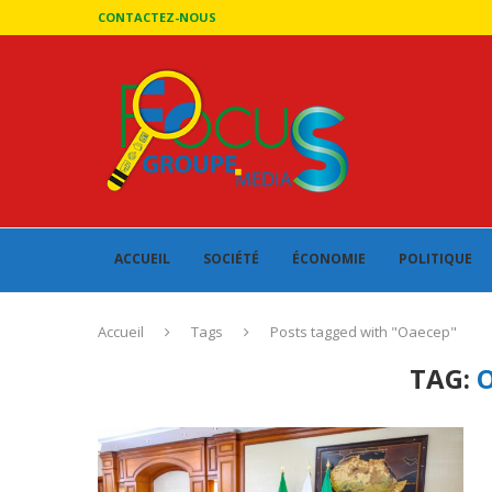
CONTACTEZ-NOUS
ACCUEIL
SOCIÉTÉ
ÉCONOMIE
POLITIQUE
Accueil
Tags
Posts tagged with "Oaecep"
TAG: